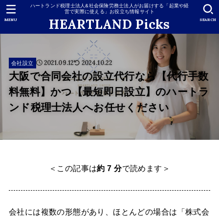
ハートランド税理士法人&社会保険労務士法人がお届けする「起業や経
営で実際に使える」お役立ち情報サイト
HEARTLAND Picks
MENU
SEARCH
2021.09.12
2024.10.22
会社設立
大阪で合同会社の設立代行なら【代行手数
料無料】かつ【最短即日設立】のハートラ
ンド税理士法人へお任せください
＜この記事は
約 7 分
で読めます＞
会社には複数の形態があり、ほとんどの場合は「株式会