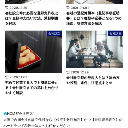
2020.12.29
2021.04.09
会社設立時に必要な登録免許税と
会社の登記簿謄本（登記事項証明
は？金額や支払い方法、減額制度
書）とは？種類や必要となる8つの
を解説
場面、取得方法を解説
会社設立
会社設立
2020.12.29
2020.11.03
会社設立時の発起人とは？決め方
初めて起業する人でも簡単に分か
や役割、条件、注意点まとめ
る！会社設立までの流れを分かり
やすく解説
HOME
会社設立
大阪で合同会社の設立代行なら【代行手数料無料】かつ【最短即日設立】の
ハートランド税理士法人へお任せください