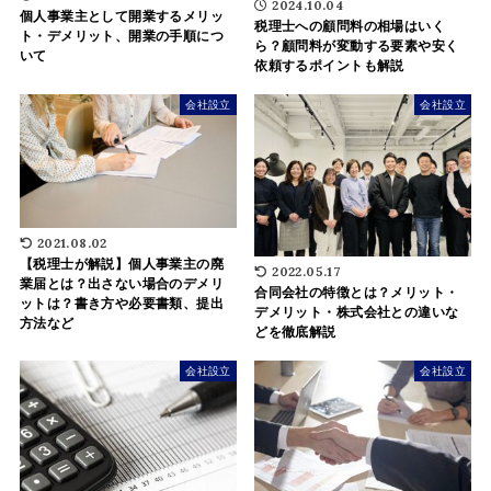
2024.10.04
個人事業主として開業するメリッ
税理士への顧問料の相場はいく
ト・デメリット、開業の手順につ
ら？顧問料が変動する要素や安く
いて
依頼するポイントも解説
会社設立
会社設立
2021.08.02
【税理士が解説】個人事業主の廃
2022.05.17
業届とは？出さない場合のデメリ
合同会社の特徴とは？メリット・
ットは？書き方や必要書類、提出
デメリット・株式会社との違いな
方法など
どを徹底解説
会社設立
会社設立