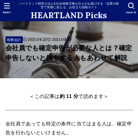
ハートランド税理士法人&社会保険労務士法人がお届けする「起業や経
営で実際に使える」お役立ち情報サイト
HEARTLAND Picks
MENU
SEARCH
2021.04.25
2021.09.14
税務会計
会社員でも確定申告が必要な人とは？確定
申告しないと損をする人もあわせて解説
＜この記事は
約 11 分
で読めます＞
会社員であっても特定の条件に当てはまる人は、確定申
告を行わないといけません。