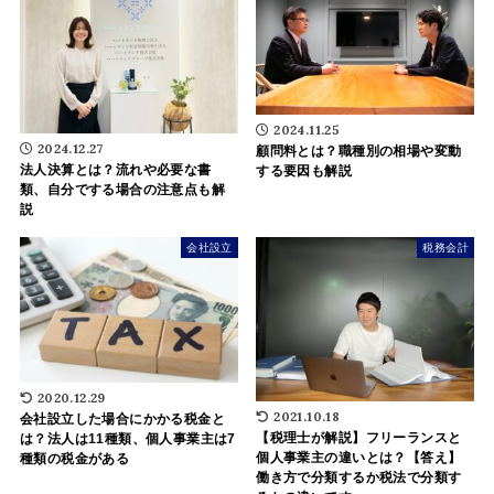
2024.11.25
2024.12.27
顧問料とは？職種別の相場や変動
法人決算とは？流れや必要な書
する要因も解説
類、自分でする場合の注意点も解
説
会社設立
税務会計
2020.12.29
2021.10.18
会社設立した場合にかかる税金と
【税理士が解説】フリーランスと
は？法人は11種類、個人事業主は7
個人事業主の違いとは？【答え】
種類の税金がある
働き方で分類するか税法で分類す