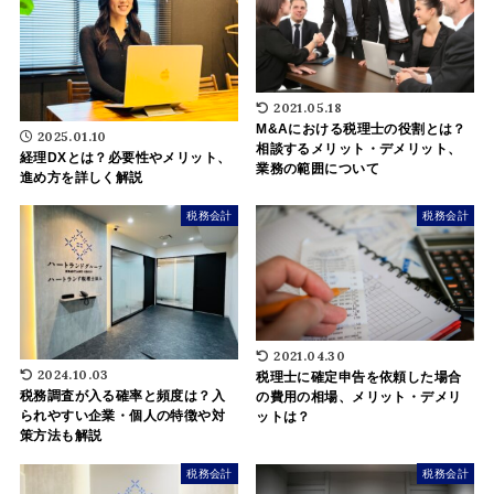
2021.05.18
M&Aにおける税理士の役割とは？
2025.01.10
相談するメリット・デメリット、
経理DXとは？必要性やメリット、
業務の範囲について
進め方を詳しく解説
税務会計
税務会計
2021.04.30
2024.10.03
税理士に確定申告を依頼した場合
税務調査が入る確率と頻度は？入
の費用の相場、メリット・デメリ
られやすい企業・個人の特徴や対
ットは？
策方法も解説
税務会計
税務会計