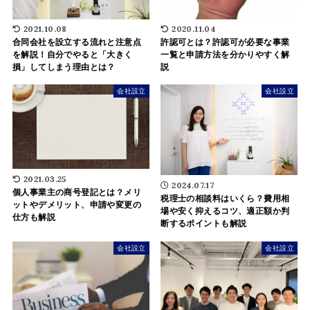
2021.10.08
2020.11.04
合同会社を設立する流れと注意点
許認可とは？許認可が必要な事業
を解説！自分でやると「大きく
一覧と申請方法を分かりやすく解
損」してしまう理由とは？
説
会社設立
会社設立
2021.03.25
2024.07.17
個人事業主の商号登記とは？メリ
税理士の相談料はいくら？費用相
ットやデメリット、申請や変更の
場や安く抑えるコツ、適正額か判
仕方も解説
断するポイントも解説
会社設立
会社設立