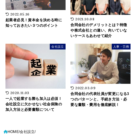
2022.05.16
2021.10.08
起業者必見！資本金を決める時に
合同会社のデメリットとは？特徴
知っておきたい３つのポイント
や株式会社との違い、向いていな
いケースもあわせて紹介
会社設立
人事・労務
2022.03.09
2020.11.03
合同会社の代表社員が変更になる3
一人で起業する際も加入は必須！
つのパターンと、手続き方法・必
会社設立に欠かせない社会保険の
要な書類・費用を徹底解説！
加入方法と必要書類について
HOME
会社設立